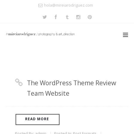
hola@mireiarodriguez.com
The WordPress Theme Review
Team Website
READ MORE
Posted By:
admin
|
Posted In:
Post Formats
|