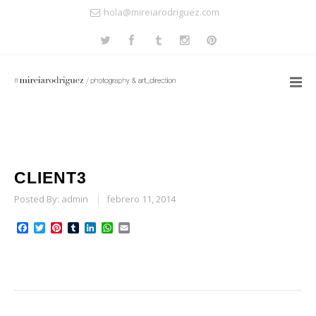
hola@mireiarodriguez.com
CLIENT3
Posted By:
admin
|
febrero 11, 2014
Facebook
Twitter
Pinterest
Tumblr
LinkedIn
WhatsApp
Email