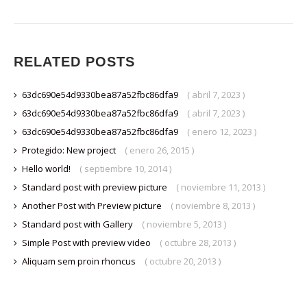
RELATED POSTS
63dc690e54d9330bea87a52fbc86dfa9
( abril 7, 2023 )
63dc690e54d9330bea87a52fbc86dfa9
( abril 7, 2023 )
63dc690e54d9330bea87a52fbc86dfa9
( enero 12, 2023 )
Protegido: New project
( enero 26, 2015 )
Hello world!
( septiembre 10, 2014 )
Standard post with preview picture
( noviembre 11, 2013 )
Another Post with Preview picture
( noviembre 8, 2013 )
Standard post with Gallery
( noviembre 5, 2013 )
Simple Post with preview video
( octubre 28, 2013 )
Aliquam sem proin rhoncus
( octubre 20, 2013 )