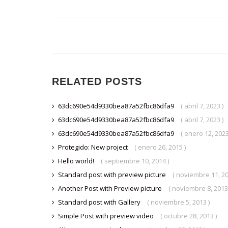
RELATED POSTS
63dc690e54d9330bea87a52fbc86dfa9
( abril 7, 2023 )
63dc690e54d9330bea87a52fbc86dfa9
( abril 7, 2023 )
63dc690e54d9330bea87a52fbc86dfa9
( enero 12, 2023
Protegido: New project
( enero 26, 2015 )
Hello world!
( septiembre 10, 2014 )
Standard post with preview picture
( noviembre 11, 20
Another Post with Preview picture
( noviembre 8, 2013
Standard post with Gallery
( noviembre 5, 2013 )
Simple Post with preview video
( octubre 28, 2013 )