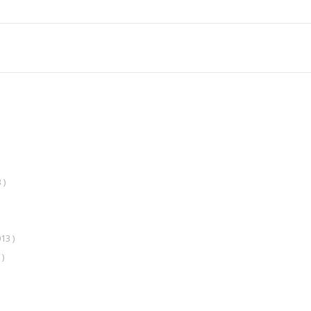
 )
13 )
 )