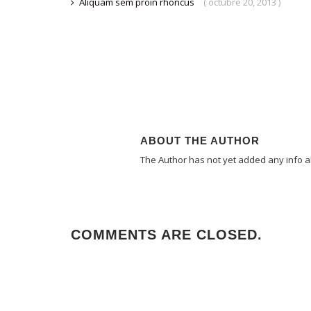
Aliquam sem proin rhoncus
( octubre 20, 2013 )
ABOUT THE AUTHOR
The Author has not yet added any info a
COMMENTS ARE CLOSED.