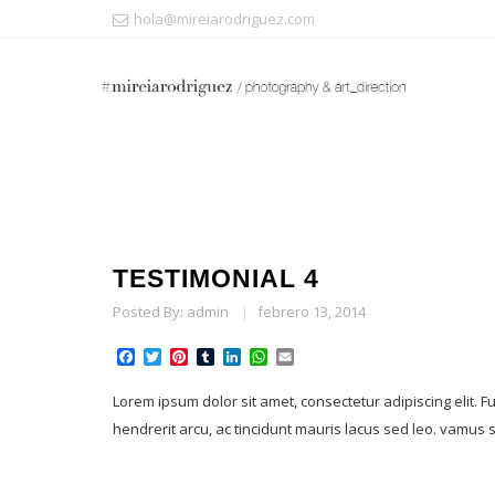
hola@mireiarodriguez.com
TESTIMONIAL 4
Posted By:
admin
|
febrero 13, 2014
Facebook
Twitter
Pinterest
Tumblr
LinkedIn
WhatsApp
Email
Lorem ipsum dolor sit amet, consectetur adipiscing elit.
hendrerit arcu, ac tincidunt mauris lacus sed leo. vamus s